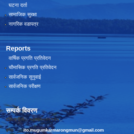
घटना दर्ता
सामाजिक सुरक्षा
नागरिक वडापत्र
Reports
वार्षिक प्रगति प्रतिवेदन
चौमासिक प्रगति प्रतिवेदन
सार्वजनिक सुनुवाई
सार्वजनिक परीक्षण
सम्पर्क विवरण
टोल फ्री नं :- १८१०५०००१२५
इमेल :
ito.mugumkarmarongmun@gmail.com