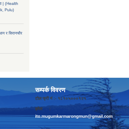
चना | (Health
k, Pulu)
ईथान र सिरानचौर
सम्पर्क विवरण
टोल फ्री नं :- १८१०५०००१२५
इमेल :
ito.mugumkarmarongmun@gmail.com