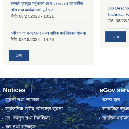
लामाले प्रस्तुत गर्नुभएको आ.व ०८०/०८१ को वार्षिक
Job Descrip
नीति तथा कार्यक्रमको पूर्ण पाठ |
Technical Fa
मिति:
06/27/2023 - 18:21
मिति:
08/22/
आर्थिक वर्ष २०७९/०८० को वार्षिक गाउँ विकास योजना
अन्य
मिति:
09/19/2022 - 14:46
अन्य
Notices
eGov serv
सूचना तथा समाचार
घटना दर्ता
सार्वजनिक खरीद /बोलपत्र सूचना
सामाजिक सुरक्ष
एन, कानुन तथा निर्देशिका
नागरिक वडापत्
कर तथा शुल्कहरु