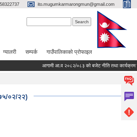
58322737
ito.mugumkarmarongmun@gmail.com
Search form
Search
ग्यालरी
सम्पर्क
गाउँपालिकाको प्रोफाइल
आगामी आ.व २०८२/०८३ को बजेट नीति तथा कार्यक्रम गा
२०७५/०२/२२)