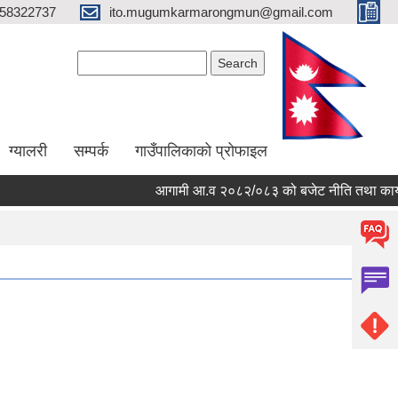
58322737
ito.mugumkarmarongmun@gmail.com
Search form
Search
ग्यालरी
सम्पर्क
गाउँपालिकाको प्रोफाइल
आगामी आ.व २०८२/०८३ को बजेट नीति तथा कार्यक्